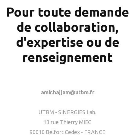
Pour toute demande
de collaboration,
d'expertise ou de
renseignement
amir.hajjam@utbm.fr
UTBM - SINERGIES Lab.
13 rue Thierry MIEG
90010 Belfort Cedex - FRANCE