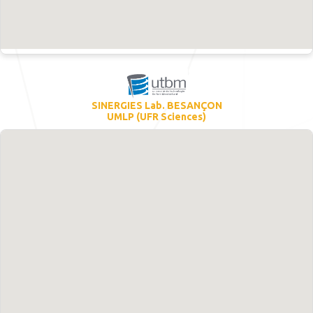
SINERGIES Lab. BESANÇON
UMLP (UFR Sciences)