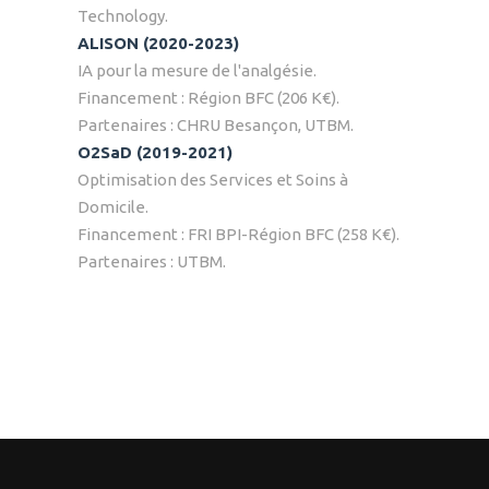
Technology.
ALISON (2020-2023)
IA pour la mesure de l'analgésie.
Financement : Région BFC (206 K€).
Partenaires : CHRU Besançon, UTBM.
O2SaD (2019-2021)
Optimisation des Services et Soins à
Domicile.
Financement : FRI BPI-Région BFC (258 K€).
Partenaires : UTBM.