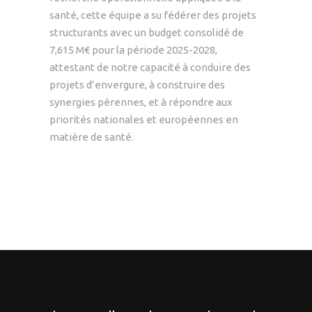
santé, cette équipe a su fédérer des projets
structurants avec un budget consolidé de
7,615 M€ pour la période 2025-2028,
attestant de notre capacité à conduire des
projets d’envergure, à construire des
synergies pérennes, et à répondre aux
priorités nationales et européennes en
matière de santé.