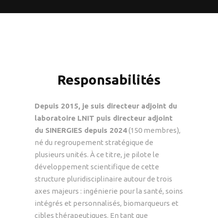
Responsabilités
Depuis 2015, je suis directeur adjoint du
laboratoire LNIT puis directeur adjoint
du SINERGIES depuis 2024
(150 membres),
né du regroupement stratégique de
plusieurs unités. À ce titre, je pilote le
développement scientifique de cette
structure pluridisciplinaire autour de trois
axes majeurs : ingénierie pour la santé, soins
intégrés et personnalisés, biomarqueurs et
cibles thérapeutiques. En tant que